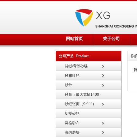
网站首页
关于公司
公司产品 Product
你
背绒/背胶砂碟
砂布叶轮
砂带
砂卷（最大宽幅1400）
砂纸张页（9*11“）
切割砂轮
网格砂布
海绵磨块