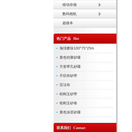
移动存储
数码相机
超级本
热门产品 Hot
海绵磨块100*75*25m
黄色转聚砂碟
方形带孔砂碟
不织布砂带
百洁布
棕刚玉砂带
锆刚玉砂卷
黄色涂层砂碟
联系我们 Contact