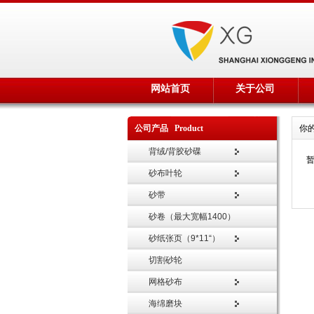
网站首页
关于公司
公司产品 Product
你
背绒/背胶砂碟
砂布叶轮
砂带
砂卷（最大宽幅1400）
砂纸张页（9*11“）
切割砂轮
网格砂布
海绵磨块