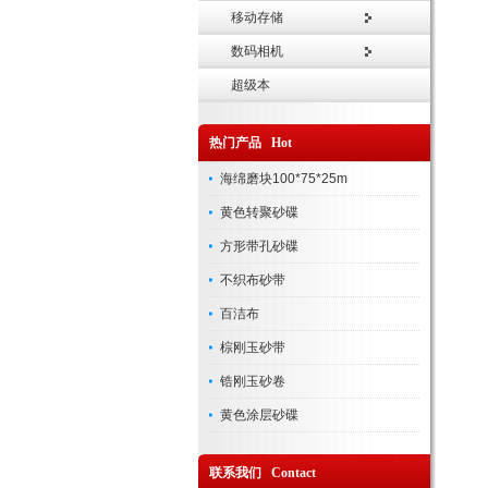
移动存储
数码相机
超级本
热门产品 Hot
海绵磨块100*75*25m
黄色转聚砂碟
方形带孔砂碟
不织布砂带
百洁布
棕刚玉砂带
锆刚玉砂卷
黄色涂层砂碟
联系我们 Contact