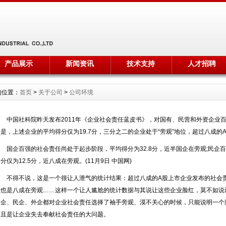
产品展示
新闻资讯
技术支持
人才招聘
的位置：
首页
>
关于公司
>
公司环境
中国社科院昨天发布2011年《企业社会责任蓝皮书》，对国有、民营和外资企业百
的是，上述企业的平均得分仅为19.7分，三分之二的企业处于“旁观”地位，超过八成
国企百强的社会责任尚处于起步阶段，平均得分为32.8分，近半国企在旁观;民企百强
分仅为12.5分，近八成在旁观。(11月9日 中国网)
不得不说，这是一个很让人泄气的统计结果：超过八成的A股上市企业发布的社会责
强也是八成在旁观……这样一个让人尴尬的统计数据与其说让这些企业脸红，莫不如说
国企、民企、外企都对企业社会责任选择了袖手旁观、漠不关心的时候，只能说明一个
而且是让企业失去奉献社会责任的大问题。