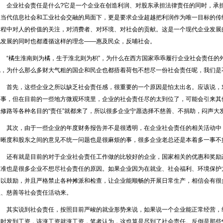
企业社会责任是什么?它是一个企业在创造利润、对股东承担法律责任的同时，承担
在当代信息社会和工业社会交融的局面下，更是要求企业超越把利润作为唯一目标的传
过程中对人的价值的关注，对消费者、对环境、对社会的贡献。这是一个现代企业发展的
现发展的同时也都遵循这样的理念——惠及民众，反哺社会。
“橘生淮南则为橘，生于淮北则为枳”，为什么在西方国家乖乖履行企业社会责任的
呢，为什么那么多财大气粗的国企和民企也都捂着荷包不想尽一份社会责任呢，我们是
首先，这些企业之所以缺乏社会责任感，很重要的一个原因是怕太出名。应该说，
好事，但在目前的一些地方微观环境里，企业的社会责任尽的太到位了，可能会引来其
钱修路等各种名目的“责任”就都来了，所以很多企业宁愿选择不慈善、不捐助，闷声大
其次，由于一些企业的年度财务报告并不是很透明，在企业社会责任的相关活动中
清晰度和股东之间的意见不统一问题也是很麻烦的事，很多企业老总还是本着多一事不如
还有就是目前的对于企业社会责任工作做的比较好的企业，国家相关的优惠和奖励
标准也是很多企业不想尽社会责任的原因。如果企业因为在就业、社会福利、环境保护
加以鼓励，并且严格禁止各种摊派和检查，让企业能顺畅的开展日常生产，相信会有很多
益、慈善等社会责任活动来。
其实说到社会责任，按照目前严峻的就业形势来说，如果说一个企业能正常经营，
及时发到工资，该涨工资就涨工资，笔者认为，这也算是尽到了社会责任。反倒是那些凭