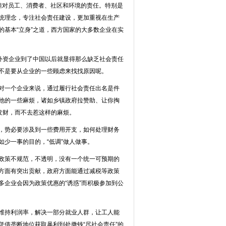
对员工、消费者、社区和环境的责任。特别是
统理念，专注社会责任建设，更加重视在生产
基本“立身”之道，西方国家的大多数企业在实
外资企业到了中国以后就显得那么缺乏社会责任
不是要从企业的一些顾虑来找找原因呢。
对一个企业来说，通过履行社会责任出名是件
他的一些麻烦，诸如乡镇政府拉赞助、让你掏
发财，而不去惹这样的麻烦。
，势必要涉及到一些费用开支，如何处理财务
少一事的目的，“低调”做人做事。
政策不规范，不透明，没有一个统一可预期的
方面有突出贡献，政府方面能通过减税等政策
企业会因为政策优惠的“诱惑”而积极参加到公
维持利润率，解决一部分就业人群，让工人能
借垄断地位获取暴利到处撒钱“尽社会责任”的